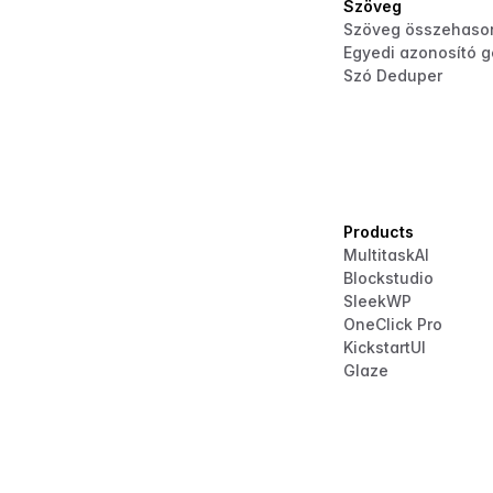
Szöveg
Szöveg összehason
Egyedi azonosító g
Szó Deduper
Products
MultitaskAI
Blockstudio
SleekWP
OneClick Pro
KickstartUI
Glaze