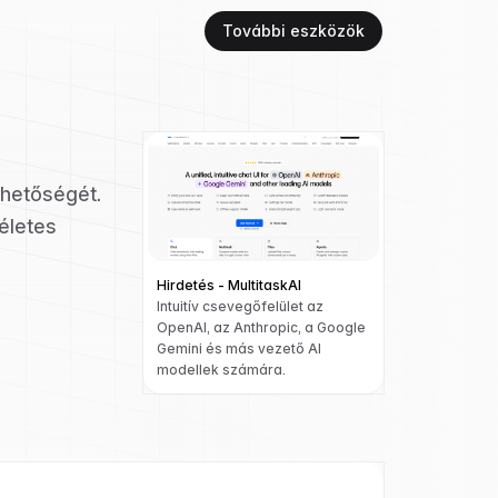
További eszközök
rhetőségét.
életes
Hirdetés - MultitaskAI
Intuitív csevegőfelület az
OpenAI, az Anthropic, a Google
Gemini és más vezető AI
modellek számára.