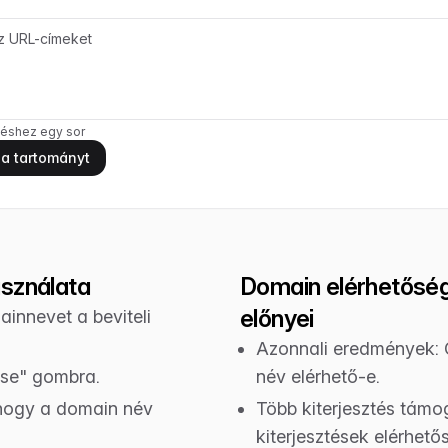
éshez egy sor
 a tartományt
asználata
Domain elérhetőség
előnyei
mainnevet a beviteli
Azonnali eredmények:
ése" gombra.
név elérhető-e.
 hogy a domain név
Több kiterjesztés támo
kiterjesztések elérhető