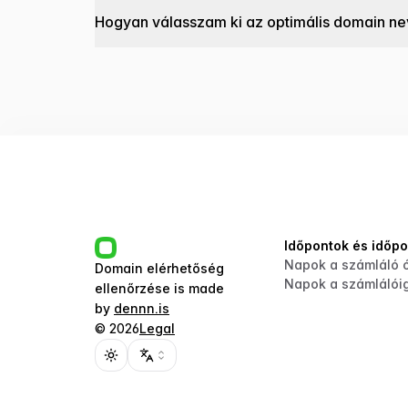
Hogyan válasszam ki az optimális domain ne
Időpontok és időp
Napok a számláló 
Domain elérhetőség
Napok a számlálói
ellenőrzése
is made
by
dennn.is
©
2026
Legal
Toggle theme