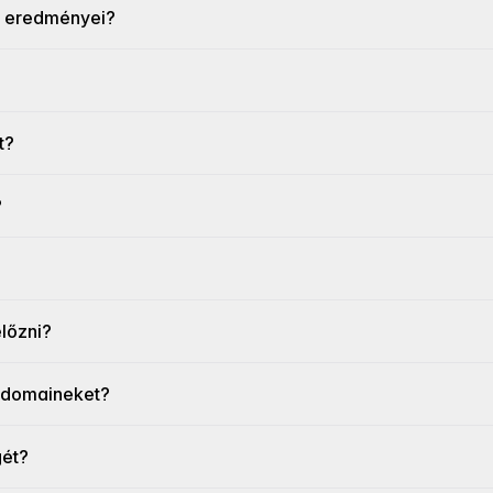
r eredményei?
t?
?
lőzni?
ó domaineket?
gét?