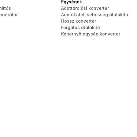
Egységek
lítás
Adattárolási konverter
enerátor
Adatátviteli sebesség átalakító
Hossz konverter
Forgatás átalakító
Képernyő egység konverter