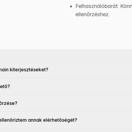
Felhasználóbarát: Könn
ellenőrzéshez.
ain kiterjesztéseket?
hető?
nőrzése?
ellenőriztem annak elérhetőségét?