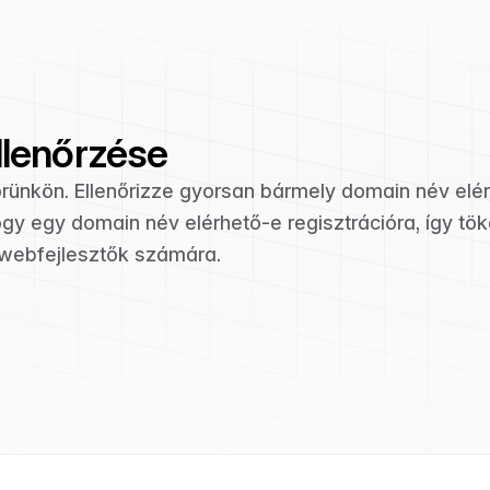
llenőrzése
őrünkön. Ellenőrizze gyorsan bármely domain név elé
ogy egy domain név elérhető-e regisztrációra, így tök
 webfejlesztők számára.