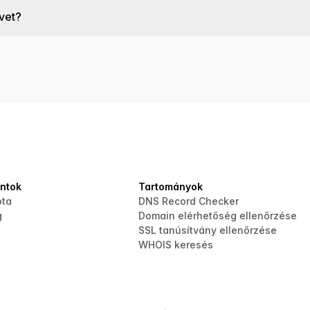
vet?
ontok
Tartományok
óta
DNS Record Checker
g
Domain elérhetőség ellenőrzése
SSL tanúsítvány ellenőrzése
WHOIS keresés